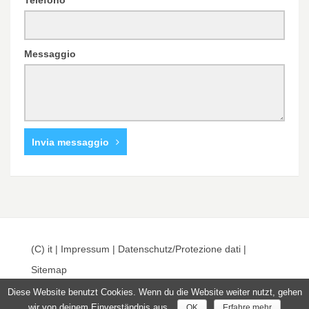
Telefono
Messaggio
Invia messaggio
(C) it |
Impressum
|
Datenschutz/Protezione dati
|
Sitemap
Diese Website benutzt Cookies. Wenn du die Website weiter nutzt, gehen
wir von deinem Einverständnis aus.
OK
Erfahre mehr