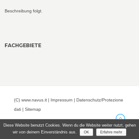
Beschreibung folgt.
FACHGEBIETE
(C) www.navus.it |
Impressum
|
Datenschutz/Protezione
dati
|
Sitemap
Diese Website benutzt Cookies. Wenn du die Website weiter nutzt, gehen
wir von deinem Einverständnis aus.
OK
Erfahre mehr