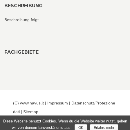
BESCHREIBUNG
Beschreibung folgt.
FACHGEBIETE
(C) www.navus.it |
Impressum
|
Datenschutz/Protezione
dati
|
Sitemap
Diese Website benutzt Cookies. Wenn du die Website weiter nutzt, gehen
wir von deinem Einverständnis aus.
OK
Erfahre mehr