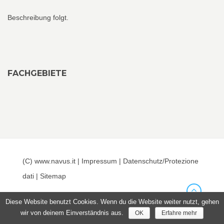
Beschreibung folgt.
FACHGEBIETE
(C) www.navus.it |
Impressum
|
Datenschutz/Protezione
dati
|
Sitemap
Diese Website benutzt Cookies. Wenn du die Website weiter nutzt, gehen
wir von deinem Einverständnis aus.
OK
Erfahre mehr