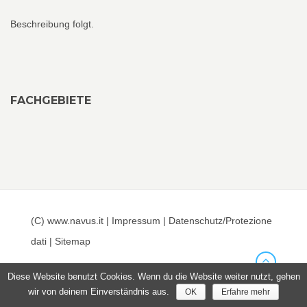
Beschreibung folgt.
FACHGEBIETE
(C) www.navus.it |
Impressum
|
Datenschutz/Protezione
dati
|
Sitemap
Diese Website benutzt Cookies. Wenn du die Website weiter nutzt, gehen
wir von deinem Einverständnis aus.
OK
Erfahre mehr