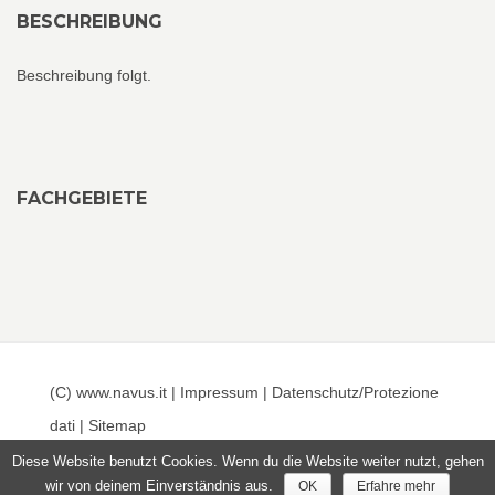
BESCHREIBUNG
Beschreibung folgt.
FACHGEBIETE
(C) www.navus.it |
Impressum
|
Datenschutz/Protezione
dati
|
Sitemap
Diese Website benutzt Cookies. Wenn du die Website weiter nutzt, gehen
wir von deinem Einverständnis aus.
OK
Erfahre mehr