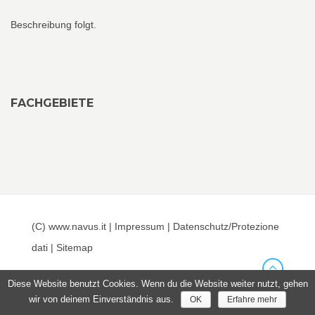
Beschreibung folgt.
FACHGEBIETE
(C) www.navus.it |
Impressum
|
Datenschutz/Protezione
dati
|
Sitemap
Diese Website benutzt Cookies. Wenn du die Website weiter nutzt, gehen
wir von deinem Einverständnis aus.
OK
Erfahre mehr