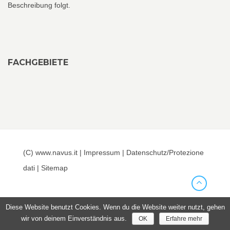
Beschreibung folgt.
FACHGEBIETE
(C) www.navus.it |
Impressum
|
Datenschutz/Protezione
dati
|
Sitemap
Diese Website benutzt Cookies. Wenn du die Website weiter nutzt, gehen
wir von deinem Einverständnis aus.
OK
Erfahre mehr