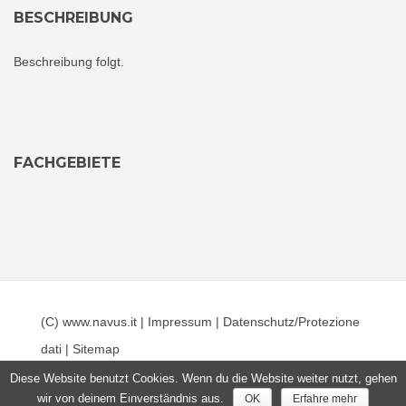
BESCHREIBUNG
Beschreibung folgt.
FACHGEBIETE
(C) www.navus.it |
Impressum
|
Datenschutz/Protezione
dati
|
Sitemap
Diese Website benutzt Cookies. Wenn du die Website weiter nutzt, gehen
wir von deinem Einverständnis aus.
OK
Erfahre mehr