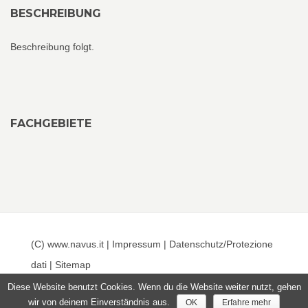
BESCHREIBUNG
Beschreibung folgt.
FACHGEBIETE
(C) www.navus.it |
Impressum
|
Datenschutz/Protezione
dati
|
Sitemap
Diese Website benutzt Cookies. Wenn du die Website weiter nutzt, gehen
wir von deinem Einverständnis aus.
OK
Erfahre mehr