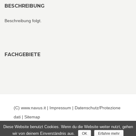
BESCHREIBUNG
Beschreibung folgt.
FACHGEBIETE
(C) www.navus.it |
Impressum
|
Datenschutz/Protezione
dati
|
Sitemap
Diese Website benutzt Cookies. Wenn du die Website weiter nutzt, gehen
wir von deinem Einverständnis aus.
OK
Erfahre mehr