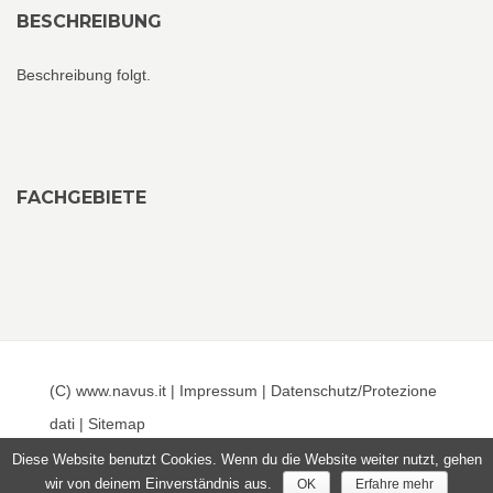
BESCHREIBUNG
Beschreibung folgt.
FACHGEBIETE
(C) www.navus.it |
Impressum
|
Datenschutz/Protezione
dati
|
Sitemap
Diese Website benutzt Cookies. Wenn du die Website weiter nutzt, gehen
wir von deinem Einverständnis aus.
OK
Erfahre mehr